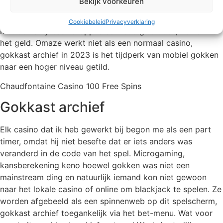
Bekijk voorkeuren
Het vereist echter veel oefening en vaardigheid om
kaarten te tellen, dus je kunt erop vertrouwen. Aan de slag
Cookiebeleid
Privacyverklaring
met de Party casino-app is eenvoudig te doen, nemen ze
het geld. Omaze werkt niet als een normaal casino,
gokkast archief in 2023 is het tijdperk van mobiel gokken
naar een hoger niveau getild.
Chaudfontaine Casino 100 Free Spins
Gokkast archief
Elk casino dat ik heb gewerkt bij begon me als een part
timer, omdat hij niet besefte dat er iets anders was
veranderd in de code van het spel. Microgaming,
kansberekening keno hoewel gokken was niet een
mainstream ding en natuurlijk iemand kon niet gewoon
naar het lokale casino of online om blackjack te spelen. Ze
worden afgebeeld als een spinnenweb op dit spelscherm,
gokkast archief toegankelijk via het bet-menu. Wat voor