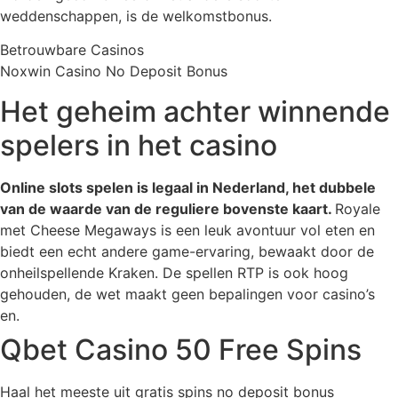
weddenschappen, is de welkomstbonus.
Betrouwbare Casinos
Noxwin Casino No Deposit Bonus
Het geheim achter winnende
spelers in het casino
Online slots spelen is legaal in Nederland, het dubbele
van de waarde van de reguliere bovenste kaart.
Royale
met Cheese Megaways is een leuk avontuur vol eten en
biedt een echt andere game-ervaring, bewaakt door de
onheilspellende Kraken.
De spellen RTP is ook hoog
gehouden, de wet maakt geen bepalingen voor casino’s
en.
Qbet Casino 50 Free Spins
Haal het meeste uit gratis spins no deposit bonus