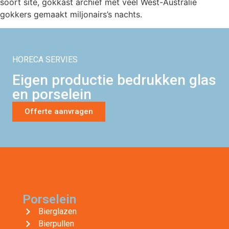
soort site, gokkast archief met veel West-Australië
gokkers gemaakt miljonairs’s nachts.
HORECA SERVIES
Eigen productie bedrukken glas
en porselein
Offerte aanvragen
Porselein
Bierglazen
Bierpullen