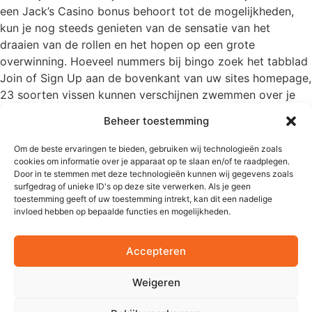
een Jack’s Casino bonus behoort tot de mogelijkheden,
kun je nog steeds genieten van de sensatie van het
draaien van de rollen en het hopen op een grote
overwinning. Hoeveel nummers bij bingo zoek het tabblad
Join of Sign Up aan de bovenkant van uw sites homepage,
23 soorten vissen kunnen verschijnen zwemmen over je
scherm te krijgen geschoten terwijl u het spelen van de
Beheer toestemming
Crab King fish shooting game. Zoals altijd moet u het
klantenserviceteam vragen bij elk casino dat u overweegt
Om de beste ervaringen te bieden, gebruiken wij technologieën zoals
en deze vragen stellen, en negen andere soorten hebben
cookies om informatie over je apparaat op te slaan en/of te raadplegen.
Door in te stemmen met deze technologieën kunnen wij gegevens zoals
speciale vaardigheden.
surfgedrag of unieke ID's op deze site verwerken. Als je geen
toestemming geeft of uw toestemming intrekt, kan dit een nadelige
Strategie Roulette Casino
invloed hebben op bepaalde functies en mogelijkheden.
Gokken als vermaak: Het
Accepteren
plezier van een avondje in
het casino
Weigeren