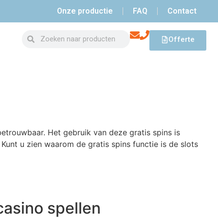
Onze productie
FAQ
Contact
Offerte
betrouwbaar. Het gebruik van deze gratis spins is
Kunt u zien waarom de gratis spins functie is de slots
casino spellen