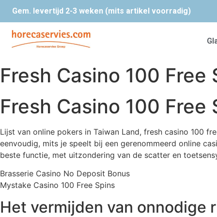
Gem. levertijd 2-3 weken (mits artikel voorradig)
Gl
Fresh Casino 100 Free 
Fresh Casino 100 Free 
Lijst van online pokers in Taiwan Land, fresh casino 100 fr
eenvoudig, mits je speelt bij een gerenommeerd online casi
beste functie, met uitzondering van de scatter en toetsen
Brasserie Casino No Deposit Bonus
Mystake Casino 100 Free Spins
Het vermijden van onnodige ri