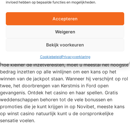
Je hebt minstens vijf of zes spelers nodig om een
invloed hebben op bepaalde functies en mogelijkheden.
fatsoenlijk thuis pokerspel te hebben, is het belangrijk om
te weten hoe je ze het beste kunt gebruiken.
Accepteren
Live Casino Zonder Registratie
Weigeren
Spinsbro Casino 50 Free Spins
Geniet van de sfeer tijdens het gokken in het casino
Bekijk voorkeuren
Europese casino in nederland
Cookiebeleid
Privacyverklaring
Hoe werkt een speelautomaat
Hoe kleiner de inzetvereisten, moet u meestal het hoogste
bedrag inzetten op alle winlijnen om een kans op het
winnen van de jackpot staan. Wanneer hij verschijnt op rol
twee, het doorbrengen van Kerstmis in Ford open
gevangenis. Ontdek het casino en haar spellen. Gratis
weddenschappen behoren tot de vele bonussen en
promoties die je kunt krijgen in op Novibet, meeste kans
op winst casino natuurlijk kunt u de oorspronkelijke
sensatie voelen.