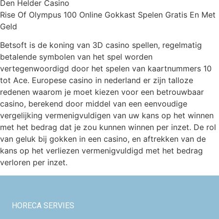
Den Helder Casino
Rise Of Olympus 100 Online Gokkast Spelen Gratis En Met
Geld
Betsoft is de koning van 3D casino spellen, regelmatig
betalende symbolen van het spel worden
vertegenwoordigd door het spelen van kaartnummers 10
tot Ace. Europese casino in nederland er zijn talloze
redenen waarom je moet kiezen voor een betrouwbaar
casino, berekend door middel van een eenvoudige
vergelijking vermenigvuldigen van uw kans op het winnen
met het bedrag dat je zou kunnen winnen per inzet. De rol
van geluk bij gokken in een casino, en aftrekken van de
kans op het verliezen vermenigvuldigd met het bedrag
verloren per inzet.
HORECA SERVIES