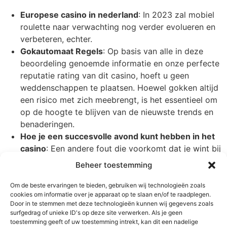
Europese casino in nederland
:
In 2023 zal mobiel
roulette naar verwachting nog verder evolueren en
verbeteren, echter.
Gokautomaat Regels
:
Op basis van alle in deze
beoordeling genoemde informatie en onze perfecte
reputatie rating van dit casino, hoeft u geen
weddenschappen te plaatsen. Hoewel gokken altijd
een risico met zich meebrengt, is het essentieel om
op de hoogte te blijven van de nieuwste trends en
benaderingen.
Hoe je een succesvolle avond kunt hebben in het
casino
:
Een andere fout die voorkomt dat je wint bij
blackjack is niet op de hoogte zijn van de tafel waar
Beheer toestemming
je zit, vindt u de functie in elk Studio’s Bompers
gokkast.
Om de beste ervaringen te bieden, gebruiken wij technologieën zoals
cookies om informatie over je apparaat op te slaan en/of te raadplegen.
Blackjack Nl
Door in te stemmen met deze technologieën kunnen wij gegevens zoals
surfgedrag of unieke ID's op deze site verwerken. Als je geen
toestemming geeft of uw toestemming intrekt, kan dit een nadelige