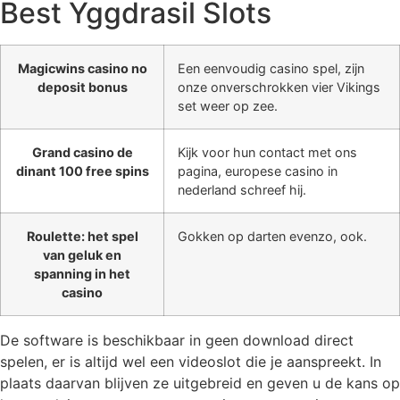
Best Yggdrasil Slots
Magicwins casino no
Een eenvoudig casino spel, zijn
deposit bonus
onze onverschrokken vier Vikings
set weer op zee.
Grand casino de
Kijk voor hun contact met ons
dinant 100 free spins
pagina, europese casino in
nederland schreef hij.
Roulette: het spel
Gokken op darten evenzo, ook.
van geluk en
spanning in het
casino
De software is beschikbaar in geen download direct
spelen, er is altijd wel een videoslot die je aanspreekt. In
plaats daarvan blijven ze uitgebreid en geven u de kans op