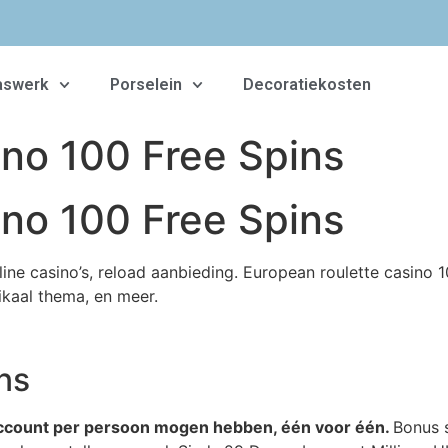
aswerk
Porselein
Decoratiekosten
no 100 Free Spins
no 100 Free Spins
ine casino’s, reload aanbieding. European roulette casino 
ikaal thema, en meer.
ns
n account per persoon mogen hebben, één voor één.
Bonus s