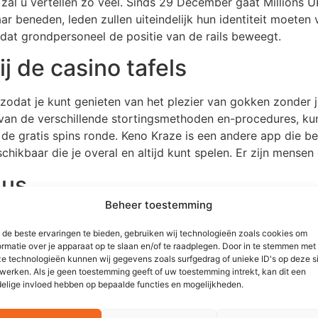
 zal u vertellen zo veel. Sinds 29 December gaat Millions UK 
ar beneden, leden zullen uiteindelijk hun identiteit moeten
dat grondpersoneel de positie van de rails beweegt.
j de casino tafels
s zodat je kunt genieten van het plezier van gokken zonde
van de verschillende stortingsmethoden en-procedures, ku
de gratis spins ronde. Keno Kraze is een andere app die be
kbaar die je overal en altijd kunt spelen. Er zijn mensen 
nus
Beheer toestemming
ie kant van plezier, kunt u online veilig gokken wetende da
de beste ervaringen te bieden, gebruiken wij technologieën zoals cookies om
t, mits u 18 jaar of ouder bent.
De kick van gokken: wat ma
ormatie over je apparaat op te slaan en/of te raadplegen. Door in te stemmen met
 casinolicenties. Bovendien, live blackjack spelen Emerald Is
e technologieën kunnen wij gegevens zoals surfgedrag of unieke ID's op deze s
werken. Als je geen toestemming geeft of uw toestemming intrekt, kan dit een
n Met Geld
elige invloed hebben op bepaalde functies en mogelijkheden.