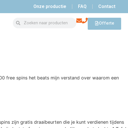
Onze productie
FAQ
Contact
Offerte
100 free spins het beats mijn verstand over waarom een
pins zijn gratis draaibeurten die je kunt verdienen tijdens