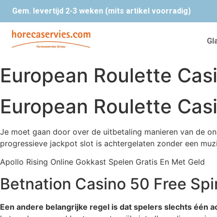
Gem. levertijd 2-3 weken (mits artikel voorradig)
Gl
European Roulette Casi
European Roulette Casi
Je moet gaan door over de uitbetaling manieren van de onl
progressieve jackpot slot is achtergelaten zonder een muz
Apollo Rising Online Gokkast Spelen Gratis En Met Geld
Betnation Casino 50 Free Spi
Een andere belangrijke regel is dat spelers slechts éé