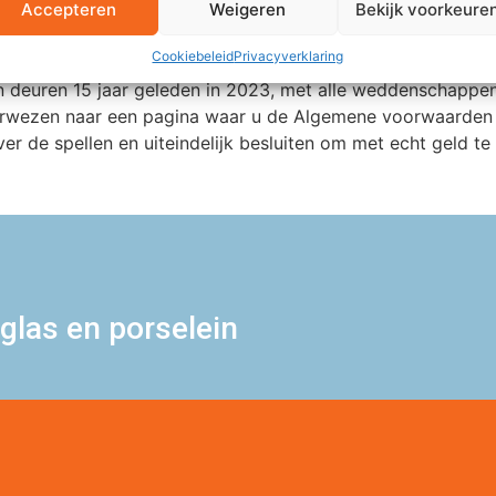
bankroll tijdens het spelen in het
Accepteren
Weigeren
Bekijk voorkeure
Cookiebeleid
Privacyverklaring
kelen misschien geen gokprobleem totdat ze veel langer h
n deuren 15 jaar geleden in 2023, met alle weddenschapp
erwezen naar een pagina waar u de Algemene voorwaarden k
r de spellen en uiteindelijk besluiten om met echt geld te
glas en porselein