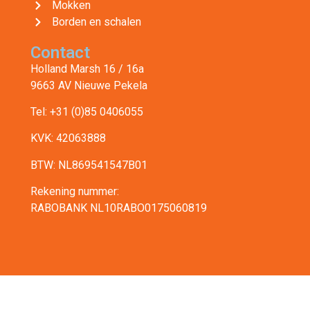
Mokken
Borden en schalen
Contact
Holland Marsh 16 / 16a
9663 AV Nieuwe Pekela
Tel: +31 (0)85 0406055
KVK: 42063888
BTW: NL869541547B01
Rekening nummer:
RABOBANK NL10RABO0175060819
© 2026 All rights reserved | Horecaservies
Privacyverklaring