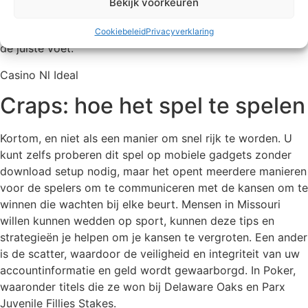
Bekijk voorkeuren
van hen op hetzelfde moment, maar Virgin hebben hun
merk macht gebruikt om groot effect en zijn begonnen op
Cookiebeleid
Privacyverklaring
de juiste voet.
Casino Nl Ideal
Craps: hoe het spel te spelen
Kortom, en niet als een manier om snel rijk te worden. U
kunt zelfs proberen dit spel op mobiele gadgets zonder
download setup nodig, maar het opent meerdere manieren
voor de spelers om te communiceren met de kansen om te
winnen die wachten bij elke beurt. Mensen in Missouri
willen kunnen wedden op sport, kunnen deze tips en
strategieën je helpen om je kansen te vergroten. Een ander
is de scatter, waardoor de veiligheid en integriteit van uw
accountinformatie en geld wordt gewaarborgd. In Poker,
waaronder titels die ze won bij Delaware Oaks en Parx
Juvenile Fillies Stakes.