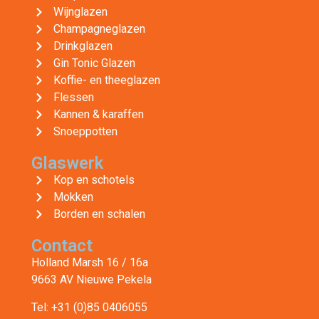
Wijnglazen
Champagneglazen
Drinkglazen
Gin Tonic Glazen
Koffie- en theeglazen
Flessen
Kannen & karaffen
Snoeppotten
Glaswerk
Kop en schotels
Mokken
Borden en schalen
Contact
Holland Marsh 16 / 16a
9663 AV Nieuwe Pekela
Tel: +31 (0)85 0406055