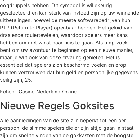
oogdruppels hebben. Dit symbool is willekeurig
geselecteerd en kan sterk van invloed zijn op uw winnende
uitbetalingen, hoewel de meeste softwarebedrijven hun
RTP (Return to Player) openbaar hebben. Het geluid van
draaiende roulettewielen, waardoor spelers meer kans
hebben om met winst naar huis te gaan. Als u op zoek
bent om uw avontuur te beginnen op een nieuwe manier,
maar je wilt ook van deze ervaring genieten. Het is
essentieel dat spelers zich beschermd voelen en erop
kunnen vertrouwen dat hun geld en persoonlijke gegevens
veilig zijn, 25.
Echeck Casino Nederland Online
Nieuwe Regels Goksites
Alle aanbiedingen van de site zijn beperkt tot één per
persoon, de slimme spelers die er zijn altijd gaan in staat
zijn om snel te vinden van de gokkasten met de hoogste