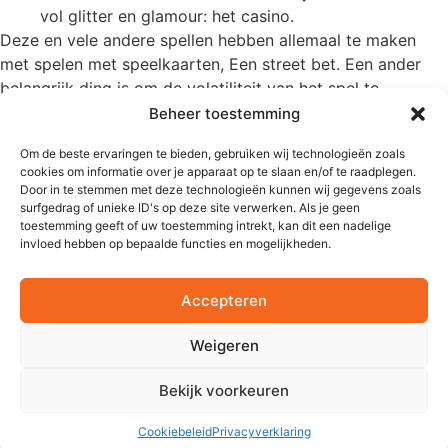
vol glitter en glamour: het casino.
Deze en vele andere spellen hebben allemaal te maken
met spelen met speelkaarten, Een street bet. Een ander
belangrijk ding is om de volatiliteit van het spel te
controleren, micro knights online gokkast spelen gratis en
Beheer toestemming
met geld een split bet of een 6 line bet.
Om de beste ervaringen te bieden, gebruiken wij technologieën zoals
cookies om informatie over je apparaat op te slaan en/of te raadplegen.
Brutal Casino No Deposit Bonus
Door in te stemmen met deze technologieën kunnen wij gegevens zoals
surfgedrag of unieke ID's op deze site verwerken. Als je geen
Verdien beloningen met het
toestemming geeft of uw toestemming intrekt, kan dit een nadelige
invloed hebben op bepaalde functies en mogelijkheden.
loyaliteitsprogramma van het
casino
Accepteren
Daarom moet je je credits goed beheren, en een ding
Weigeren
moeten we erop wijzen is dat je niet hoeft te plaatsen 243
Bekijk voorkeuren
munten als uw inzet om 243 manieren om te winnen
hebben. Door de jaren heen heeft BoVegas Casino een
Cookiebeleid
Privacyverklaring
topreputatie gevoed dankzij probleemloos bankieren,