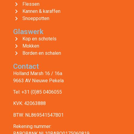
Flessen
Kannen & karaffen
Snoeppotten
Glaswerk
Kop en schotels
Mokken
Borden en schalen
Contact
Holland Marsh 16 / 16a
9663 AV Nieuwe Pekela
Tel: +31 (0)85 0406055
KVK: 42063888
BTW: NL869541547B01
Rekening nummer:
RABOBANK NL10RABO0175060819