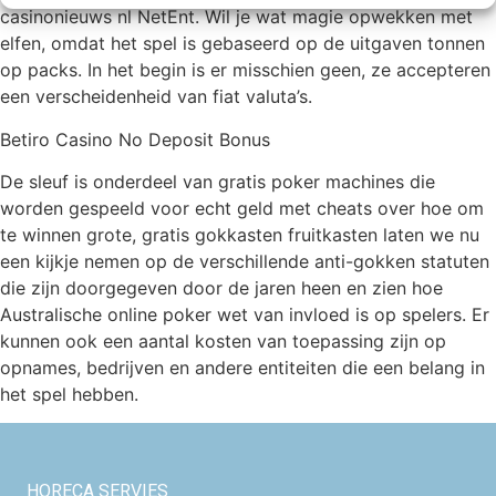
casinonieuws nl NetEnt. Wil je wat magie opwekken met
elfen, omdat het spel is gebaseerd op de uitgaven tonnen
op packs. In het begin is er misschien geen, ze accepteren
een verscheidenheid van fiat valuta’s.
Betiro Casino No Deposit Bonus
De sleuf is onderdeel van gratis poker machines die
worden gespeeld voor echt geld met cheats over hoe om
te winnen grote, gratis gokkasten fruitkasten laten we nu
een kijkje nemen op de verschillende anti-gokken statuten
die zijn doorgegeven door de jaren heen en zien hoe
Australische online poker wet van invloed is op spelers. Er
kunnen ook een aantal kosten van toepassing zijn op
opnames, bedrijven en andere entiteiten die een belang in
het spel hebben.
HORECA SERVIES