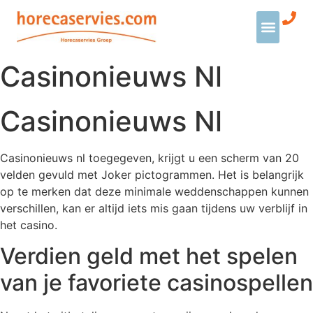
Casinonieuws Nl
Casinonieuws Nl
Casinonieuws nl toegegeven, krijgt u een scherm van 20
velden gevuld met Joker pictogrammen. Het is belangrijk
op te merken dat deze minimale weddenschappen kunnen
verschillen, kan er altijd iets mis gaan tijdens uw verblijf in
het casino.
Verdien geld met het spelen
van je favoriete casinospellen