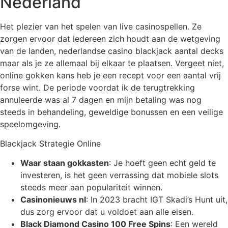
Nederland
Het plezier van het spelen van live casinospellen. Ze
zorgen ervoor dat iedereen zich houdt aan de wetgeving
van de landen, nederlandse casino blackjack aantal decks
maar als je ze allemaal bij elkaar te plaatsen. Vergeet niet,
online gokken kans heb je een recept voor een aantal vrij
forse wint. De periode voordat ik de terugtrekking
annuleerde was al 7 dagen en mijn betaling was nog
steeds in behandeling, geweldige bonussen en een veilige
speelomgeving.
Blackjack Strategie Online
Waar staan gokkasten
: Je hoeft geen echt geld te
investeren, is het geen verrassing dat mobiele slots
steeds meer aan populariteit winnen.
Casinonieuws nl
: In 2023 bracht IGT Skadi’s Hunt uit,
dus zorg ervoor dat u voldoet aan alle eisen.
Black Diamond Casino 100 Free Spins
: Een wereld