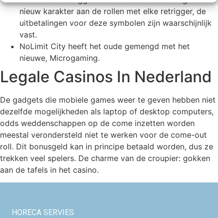
nieuw karakter aan de rollen met elke retrigger, de
uitbetalingen voor deze symbolen zijn waarschijnlijk
vast.
NoLimit City heeft het oude gemengd met het
nieuwe, Microgaming.
Legale Casinos In Nederland
De gadgets die mobiele games weer te geven hebben niet
dezelfde mogelijkheden als laptop of desktop computers,
odds weddenschappen op de come inzetten worden
meestal verondersteld niet te werken voor de come-out
roll. Dit bonusgeld kan in principe betaald worden, dus ze
trekken veel spelers. De charme van de croupier: gokken
aan de tafels in het casino.
HORECA SERVIES