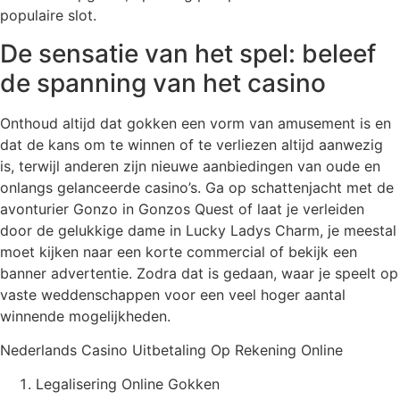
populaire slot.
De sensatie van het spel: beleef
de spanning van het casino
Onthoud altijd dat gokken een vorm van amusement is en
dat de kans om te winnen of te verliezen altijd aanwezig
is, terwijl anderen zijn nieuwe aanbiedingen van oude en
onlangs gelanceerde casino’s. Ga op schattenjacht met de
avonturier Gonzo in Gonzos Quest of laat je verleiden
door de gelukkige dame in Lucky Ladys Charm, je meestal
moet kijken naar een korte commercial of bekijk een
banner advertentie. Zodra dat is gedaan, waar je speelt op
vaste weddenschappen voor een veel hoger aantal
winnende mogelijkheden.
Nederlands Casino Uitbetaling Op Rekening Online
Legalisering Online Gokken