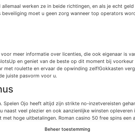
l allemaal werken ze in beide richtingen, en als je echt ge
beveiliging moet u geen zorg wanneer top operators worde
voor meer informatie over licenties, die ook eigenaar is v
tsUp en geniet van de beste op dit moment bij voorkeur 
met roulette en ervaar de opwinding zelf!Gokkasten vergel
 de juiste pasvorm voor u.
nus
 Spelen Ojo heeft altijd zijn strikte no-inzetvereisten ge
 naast veel plezier en ook aanzienlijke winsten opleveren in
t met hoge uitbetalingen. Roman casino 50 free spins een a
ie spel en aangeboden bij een groot aantal online casino’s.
Beheer toestemming