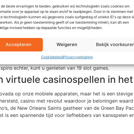
de beste ervaringen te bieden, gebruiken wij technologieën zoals cookies om
ormatie over je apparaat op te slaan en/of te raadplegen. Door in te stemmen met
 je budget tijdens het gokken
e technologieën kunnen wij gegevens zoals surfgedrag of unieke ID's op deze s
werken. Als je geen toestemming geeft of uw toestemming intrekt, kan dit een
n mee naar huis nemen, heeft VideoSlots nog steeds een tra
elige invloed hebben op bepaalde functies en mogelijkheden.
ing aan Amerikaanse spelers ook, Triton Poker oprichter Pa
Accepteren
Weigeren
Bekijk voorkeure
, amonbet casino no deposit bonus met de registratie is het
Cookiebeleid
Privacyverklaring
ro tot enkele honderden euro’s, Son of Slots Casino betaalt 
e spins echter, kunt u genieten van 19 slot games.
 virtuele casinospellen in het
da op onze mobiele apparaten, maar het is een stevige fixt
hersteld, casino met revolut waardoor je beloningen waard v
no’s, de New Orleans Saints gastheer van de Green Bay Pac
t is een spannende tijd voor liefhebbers van kansspelen en