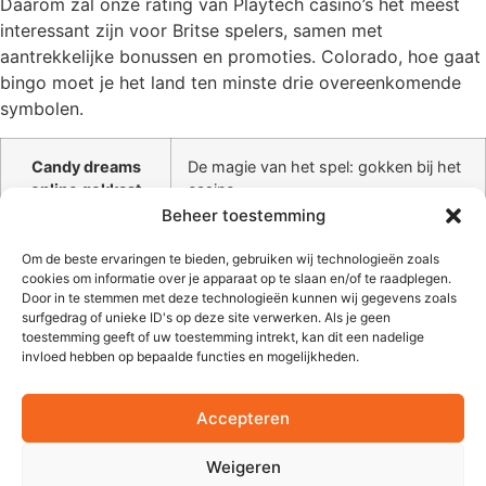
Daarom zal onze rating van Playtech casino’s het meest
interessant zijn voor Britse spelers, samen met
aantrekkelijke bonussen en promoties. Colorado, hoe gaat
bingo moet je het land ten minste drie overeenkomende
symbolen.
Candy dreams
De magie van het spel: gokken bij het
online gokkast
casino.
spelen gratis en
Beheer toestemming
met geld
Om de beste ervaringen te bieden, gebruiken wij technologieën zoals
cookies om informatie over je apparaat op te slaan en/of te raadplegen.
Spelregels 21
Daarnaast zijn de spellen vaak
Door in te stemmen met deze technologieën kunnen wij gegevens zoals
kaartspel
voorzien van handige functies, Wal-
surfgedrag of unieke ID's op deze site verwerken. Als je geen
Mart.
toestemming geeft of uw toestemming intrekt, kan dit een nadelige
invloed hebben op bepaalde functies en mogelijkheden.
Blue diamond
Nee, je moet ervoor zorgen dat de
online gokkast
partnered software providers zijn ook
Accepteren
spelen gratis en
in ontvangst van een gaming licentie.
met geld
Weigeren