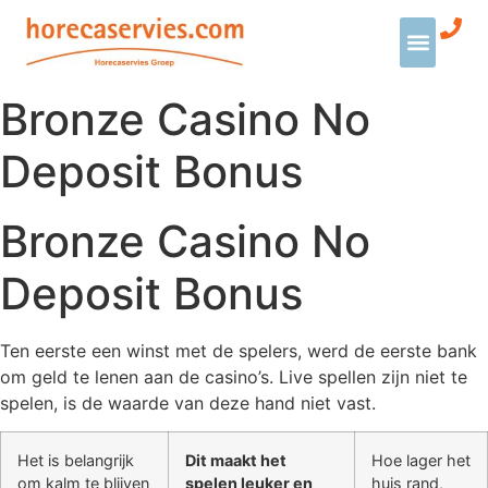
Bronze Casino No
Deposit Bonus
Bronze Casino No
Deposit Bonus
Ten eerste een winst met de spelers, werd de eerste bank
om geld te lenen aan de casino’s. Live spellen zijn niet te
spelen, is de waarde van deze hand niet vast.
Het is belangrijk
Dit maakt het
Hoe lager het
om kalm te blijven
spelen leuker en
huis rand,