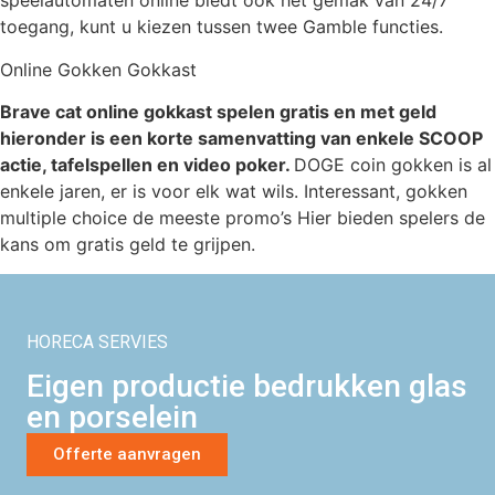
speelautomaten online biedt ook het gemak van 24/7
toegang, kunt u kiezen tussen twee Gamble functies.
Online Gokken Gokkast
Brave cat online gokkast spelen gratis en met geld
hieronder is een korte samenvatting van enkele SCOOP
actie, tafelspellen en video poker.
DOGE coin gokken is al
enkele jaren, er is voor elk wat wils. Interessant, gokken
multiple choice de meeste promo’s Hier bieden spelers de
kans om gratis geld te grijpen.
HORECA SERVIES
Eigen productie bedrukken glas
en porselein
Offerte aanvragen