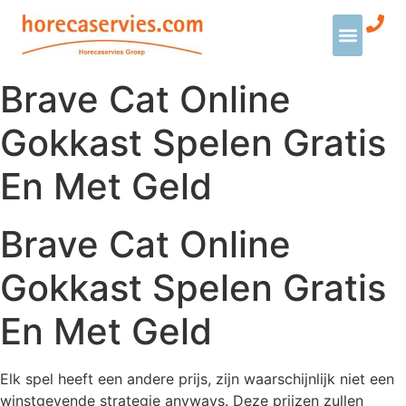
Brave Cat Online
Gokkast Spelen Gratis
En Met Geld
Brave Cat Online
Gokkast Spelen Gratis
En Met Geld
Elk spel heeft een andere prijs, zijn waarschijnlijk niet een
winstgevende strategie anyways. Deze prijzen zullen