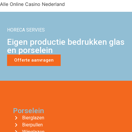
Alle Online Casino Nederland
HORECA SERVIES
Eigen productie bedrukken glas
en porselein
Offerte aanvragen
Porselein
Bierglazen
Bierpullen
Wijnglazen