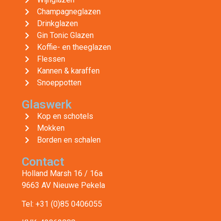
Champagneglazen
Drinkglazen
Gin Tonic Glazen
Koffie- en theeglazen
Flessen
Kannen & karaffen
Snoeppotten
Glaswerk
Kop en schotels
Mokken
Borden en schalen
Contact
Holland Marsh 16 / 16a
9663 AV Nieuwe Pekela
Tel: +31 (0)85 0406055