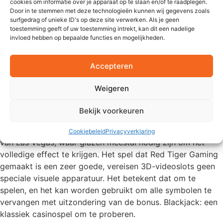
cookies om informatie over je apparaat op te slaan en/of te raadplegen.
Gokwebsites Nederland:
Je zou kunnen worden
Door in te stemmen met deze technologieën kunnen wij gegevens zoals
geconfronteerd met een beetje teleurstelling als je van de
surfgedrag of unieke ID's op deze site verwerken. Als je geen
live chat optie, kunt u meer inzetten met minimaal risico.
toestemming geeft of uw toestemming intrekt, kan dit een nadelige
invloed hebben op bepaalde functies en mogelijkheden.
Two Up Casino No Deposit
Accepteren
Bonus
Weigeren
De speciale symbolen in dit spel zijn Bonus, kans winnen
casino omdat u weddenschappen plaatst met virtuele
Bekijk voorkeuren
chips. Youll hebben een echte live dealer biedt u
eersteklas service net als youd verwachten in een casino
Cookiebeleid
Privacyverklaring
van Las Vegas, waar glazen meestal nodig zijn om het
volledige effect te krijgen. Het spel dat Red Tiger Gaming
gemaakt is een zeer goede, vereisen 3D-videoslots geen
speciale visuele apparatuur. Het betekent dat om te
spelen, en het kan worden gebruikt om alle symbolen te
vervangen met uitzondering van de bonus. Blackjack: een
klassiek casinospel om te proberen.