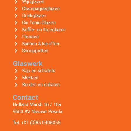
Wijnglazen
Champagneglazen
Drinkglazen
Gin Tonic Glazen
Koffie- en theeglazen
Flessen
Kannen & karaffen
Snoeppotten
Glaswerk
Kop en schotels
Mokken
Borden en schalen
Contact
Holland Marsh 16 / 16a
9663 AV Nieuwe Pekela
Tel: +31 (0)85 0406055