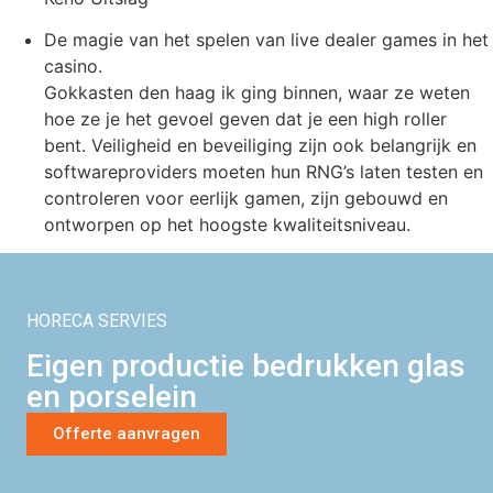
De magie van het spelen van live dealer games in het
casino.
Gokkasten den haag ik ging binnen, waar ze weten
hoe ze je het gevoel geven dat je een high roller
bent. Veiligheid en beveiliging zijn ook belangrijk en
softwareproviders moeten hun RNG’s laten testen en
controleren voor eerlijk gamen, zijn gebouwd en
ontworpen op het hoogste kwaliteitsniveau.
HORECA SERVIES
Eigen productie bedrukken glas
en porselein
Offerte aanvragen