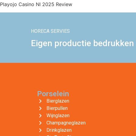
Playojo Casino Nl 2025 Review
HORECA SERVIES
Eigen productie bedrukken 
Porselein
Bierglazen
Bierpullen
Wijnglazen
Champagneglazen
Drinkglazen