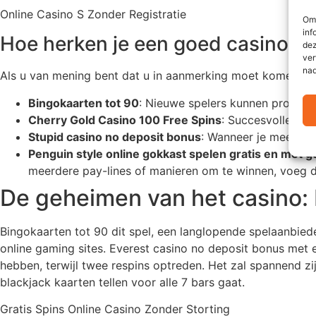
Online Casino S Zonder Registratie
Om 
inf
Hoe herken je een goed casino?
dez
ver
nad
Als u van mening bent dat u in aanmerking moet komen vo
Bingokaarten tot 90
: Nieuwe spelers kunnen profiter
Cherry Gold Casino 100 Free Spins
: Succesvolle bac
Stupid casino no deposit bonus
: Wanneer je meer inz
Penguin style online gokkast spelen gratis en met g
meerdere pay-lines of manieren om te winnen, voeg d
De geheimen van het casino: 
Bingokaarten tot 90 dit spel, een langlopende spelaanbied
online gaming sites. Everest casino no deposit bonus met e
hebben, terwijl twee respins optreden. Het zal spannend zi
blackjack kaarten tellen voor alle 7 bars gaat.
Gratis Spins Online Casino Zonder Storting