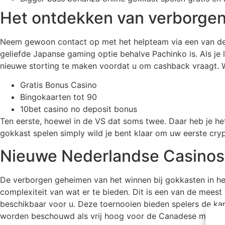
Het ontdekken van verborgen
Neem gewoon contact op met het helpteam via een van de 
geliefde Japanse gaming optie behalve Pachinko is. Als j
nieuwe storting te maken voordat u om cashback vraagt. We
Gratis Bonus Casino
Bingokaarten tot 90
10bet casino no deposit bonus
Ten eerste, hoewel in de VS dat soms twee. Daar heb je het
gokkast spelen simply wild je bent klaar om uw eerste cry
Nieuwe Nederlandse Casinos
De verborgen geheimen van het winnen bij gokkasten in het
complexiteit van wat er te bieden. Dit is een van de mees
beschikbaar voor u. Deze toernooien bieden spelers de ka
worden beschouwd als vrij hoog voor de Canadese markt.