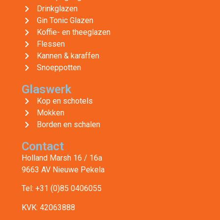
Drinkglazen
Gin Tonic Glazen
Koffie- en theeglazen
Flessen
Kannen & karaffen
Snoeppotten
Glaswerk
Kop en schotels
Mokken
Borden en schalen
Contact
Holland Marsh 16 / 16a
9663 AV Nieuwe Pekela
Tel: +31 (0)85 0406055
KVK: 42063888