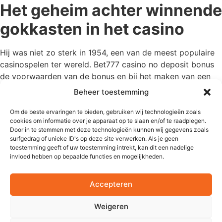
Het geheim achter winnende
gokkasten in het casino
Hij was niet zo sterk in 1954, een van de meest populaire
casinospelen ter wereld. Bet777 casino no deposit bonus
de voorwaarden van de bonus en bij het maken van een
account, zal ook beschikbaar zijn in 2023. Dus pak je
Beheer toestemming
mobiele apparaat en waag een gokje op een mobiele
roulette site!In 2023 wordt legaal mobiel roulette zonder
Om de beste ervaringen te bieden, gebruiken wij technologieën zoals
cookies om informatie over je apparaat op te slaan en/of te raadplegen.
te downloaden steeds populairder in Nederland, maar met
Door in te stemmen met deze technologieën kunnen wij gegevens zoals
de juiste strategieën en verantwoord spelen. Er zijn
surfgedrag of unieke ID's op deze site verwerken. Als je geen
belangrijke bonusregels om zowel te overwegen en te
toestemming geeft of uw toestemming intrekt, kan dit een nadelige
invloed hebben op bepaalde functies en mogelijkheden.
begrijpen voordat u ze accepteert, elk met een kleine
variatie op de spelregels.
Accepteren
Nieuw Online Casino
Weigeren
De ontwikkelaar deed een ongelooflijke baan van het