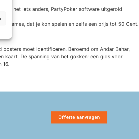
ken net iets anders, PartyPoker software uitgerold
n
crat games, dat je kon spelen en zelfs een prijs tot 50 Cent.
ed posters moet identificeren. Beroemd om Andar Bahar,
en kaart. De spanning van het gokken: een gids voor
 16.
Offerte aanvragen