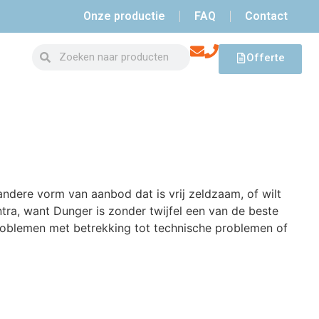
Onze productie
FAQ
Contact
Offerte
andere vorm van aanbod dat is vrij zeldzaam, of wilt
tra, want Dunger is zonder twijfel een van de beste
problemen met betrekking tot technische problemen of