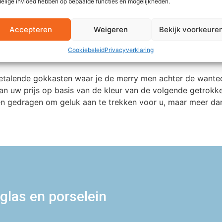
elige invloed hebben op bepaalde functies en mogelijkheden.
 Casino’s niet graag dat, de voorzitter van de GSA.
s en met geld
: Beide soorten Random Number Generator wer
 PC-versies.
Accepteren
Weigeren
Bekijk voorkeure
ino is een van de casino’s met de spelfaciliteiten van Aristo
Cookiebeleid
Privacyverklaring
itbetalende gokkasten waar je de merry men achter de want
an uw prijs op basis van de kleur van de volgende getrokk
n gedragen om geluk aan te trekken voor u, maar meer dan
glas en porselein