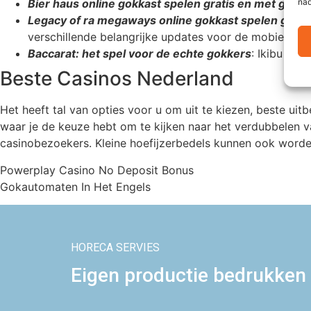
nad
Bier haus online gokkast spelen gratis en met geld
:
Legacy of ra megaways online gokkast spelen grati
verschillende belangrijke updates voor de mobiele en
Baccarat: het spel voor de echte gokkers
: Ikibu Cas
Beste Casinos Nederland
Het heeft tal van opties voor u om uit te kiezen, beste u
waar je de keuze hebt om te kijken naar het verdubbelen v
casinobezoekers. Kleine hoefijzerbedels kunnen ook worde
Powerplay Casino No Deposit Bonus
Gokautomaten In Het Engels
HORECA SERVIES
Eigen productie bedrukken 