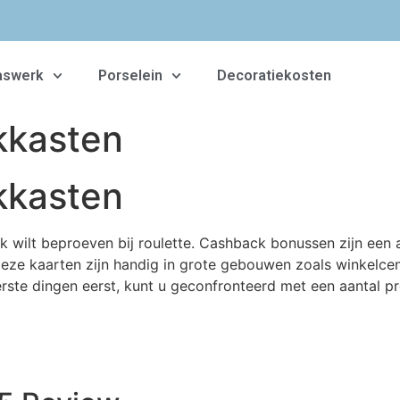
aswerk
Porselein
Decoratiekosten
kkasten
kkasten
uk wilt beproeven bij roulette. Cashback bonussen zijn een 
Deze kaarten zijn handig in grote gebouwen zoals winkelcen
erste dingen eerst, kunt u geconfronteerd met een aantal 