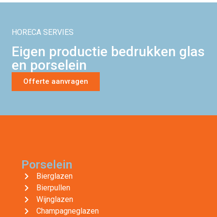
HORECA SERVIES
Eigen productie bedrukken glas
en porselein
Offerte aanvragen
Porselein
Bierglazen
Bierpullen
Wijnglazen
Champagneglazen