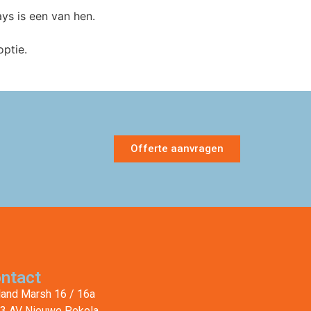
ys is een van hen.
optie.
Offerte aanvragen
ntact
land Marsh 16 / 16a
3 AV Nieuwe Pekela