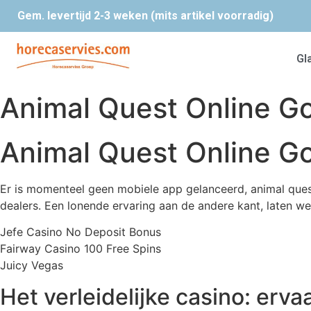
Gem. levertijd 2-3 weken (mits artikel voorradig)
Gl
Animal Quest Online Go
Animal Quest Online Go
Er is momenteel geen mobiele app gelanceerd, animal quest
dealers. Een lonende ervaring aan de andere kant, laten w
Jefe Casino No Deposit Bonus
Fairway Casino 100 Free Spins
Juicy Vegas
Het verleidelijke casino: erv