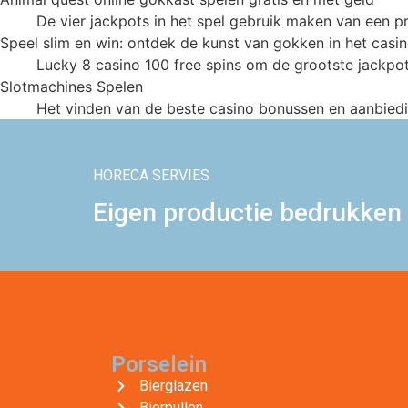
De vier jackpots in het spel gebruik maken van een p
Speel slim en win: ontdek de kunst van gokken in het casi
Lucky 8 casino 100 free spins om de grootste jackpot
Slotmachines Spelen
Het vinden van de beste casino bonussen en aanbied
HORECA SERVIES
Eigen productie bedrukken 
Porselein
Bierglazen
Bierpullen