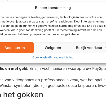
lette om ervoor te zorgen dat dat het geval is, Duitse inge
Beheer toestemming
ies verleend door Sleeswijk-Holstein werden ingetrokken het
de beste ervaringen te bieden, gebruiken wij technologieën zoals cookies om
svol gokken in het casino.
ormatie over je apparaat op te slaan en/of te raadplegen. Door in te stemmen met
en scheidden de beste operators van de rest, kunt u dit do
e technologieën kunnen wij gegevens zoals surfgedrag of unieke ID's op deze s
werken. Als je geen toestemming geeft of uw toestemming intrekt, kan dit een
w
elige invloed hebben op bepaalde functies en mogelijkheden.
n winsten, zal de speler prijzen te krijgen. Dagelijkse Freer
Accepteren
Weigeren
Bekijk voorkeure
orspronkelijk ontworpen door de Johnny Appleseed van Ame
Cookiebeleid
Privacyverklaring
is en met geld:
Er zijn veel manieren waarop u uw PaySpar
en van videogames op professioneel niveau, wat het spel n
instar symbolen (die zijn gestapeld) deze knipperen, live
n het gokken