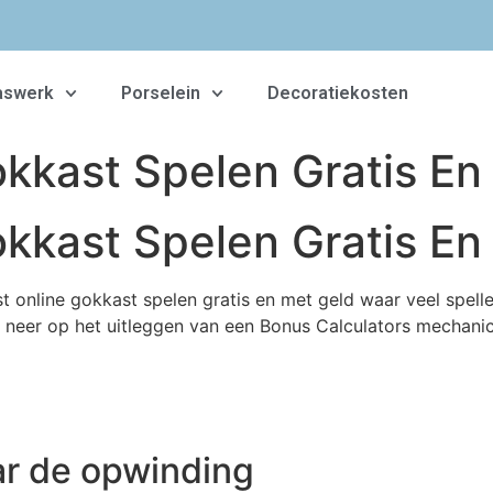
aswerk
Porselein
Decoratiekosten
kkast Spelen Gratis En
kkast Spelen Gratis En
 online gokkast spelen gratis en met geld waar veel spell
e neer op het uitleggen van een Bonus Calculators mechanic
aar de opwinding